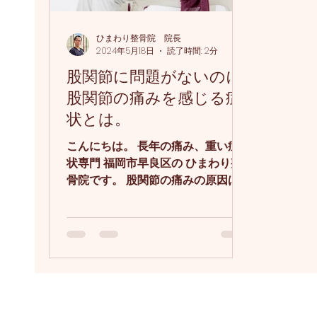
ひまわり整骨院 院長
2024年5月18日
読了時間: 2分
股関節に問題がないのに
股関節の痛みを感じる症
状とは。
こんにちは。 長年の痛み、重い症
状専門 福岡市早良区の ひまわり整
骨院です。 股関節の痛みの原因は
頸椎のむち打ちだった と言ったら
信じますか? 今回は転倒による股関
節の痛みを 股関節 腰 下肢 を 一切
触らず治した 症例です。 症例 中学
生の男の子 自転車で転倒し...