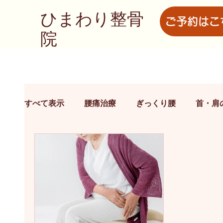
ひまわり整骨
ご予約はこ
院
すべて表示
腰痛治療
ぎっくり腰
首・肩
オスグット治療
院長のつぶやき
肘・手