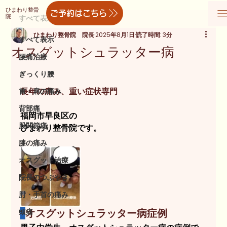
ひまわり整骨
ご予約はこちら
院
すべて表示
ひまわり整骨院 院長
2025年8月1日
読了時間: 3分
すべて表示
オスグットシュラッター病
腰痛治療
ぎっくり腰
長年の痛み、重い症状専門
首・肩の痛み
背部痛
福岡市早良区の
股関節痛
ひまわり整骨院です。
膝の痛み
オスグット治療
院長のつぶやき
肘・手首の痛み
頭痛
オスグットシュラッター病症例