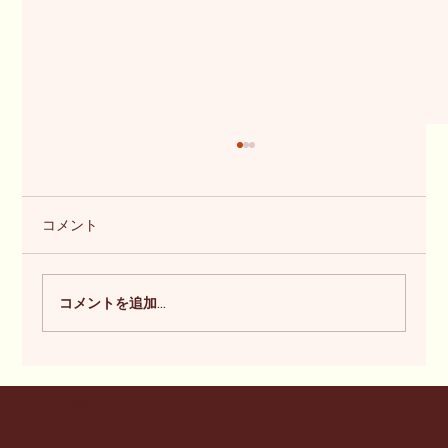
【土用の期間は体調管理にご注意くださ
い】痛みやしびれがある方へ
こんにちは。 福岡市早良区のひまわり整骨院
コメント
院長の七障子です。 7月19日から8月6日頃まで
は「夏の土用」の期間です。 昔から土用の時期
は、土を動かすことを控えた方がよいと言われ
コメントを追加…
てきました。 当院でも、この時期は体調を崩し
たり、痛みやしびれが強くなったりする方が増
える印象があります。 土用の時期は身体も変化
しやすい 当院では、季節の変わり目には大地や
ひまわり整骨院
大気の環境が大きく変化し、それに伴って身体
SNS
にも影