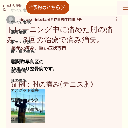
ひまわり整骨
ご予約はこちら
院
すべて表示
himawarinkeiko
6月17日
読了時間: 2分
すべて表示
トレーニング中に痛めた肘の痛
腰痛治療
み。３回の治療で痛み消失。
ぎっくり腰
長年の痛み、重い症状専門
首・肩の痛み
背部痛
福岡市早良区の
ひまわり整骨院です。
股関節痛
膝の痛み
症例：肘の痛み(テニス肘)
オスグット治療
院長のつぶやき
肘・手首の痛み
頭痛