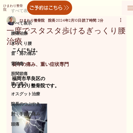
ひまわり整骨
ご予約はこちら
院
すべて表示
ひまわり整骨院 院長
2024年2月10日
読了時間: 2分
すべて表示
一度でスタスタ歩けるぎっくり腰
腰痛治療
治療
ぎっくり腰
こんにちは。
首・肩の痛み
背部痛
長年の痛み、重い症状専門
股関節痛
福岡市早良区の
膝の痛み
ひまわり整骨院です。
オスグット治療
院長のつぶやき
肘・手首の痛み
頭痛