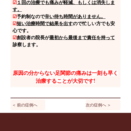
☑
１回の治療でも痛みが軽減、もしくは消失しま
す。
☑
予約制なので
辛い待ち時間がありません。
☑
短い治療時間で結果を出す
ので忙しい方でも安
心です。
☑
創設者の院長が
最初から最後まで責任を持って
診察します。
原因の分からない足関節の痛みは一刻も早く
治療することが大切です!
＜ 前の症例へ
次の症例へ ＞
ひまわり整骨院
SNS